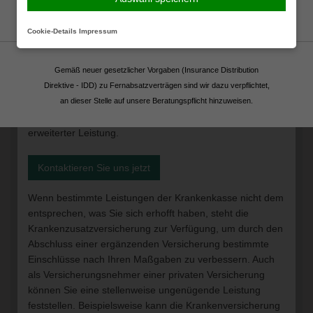
Fortsetzen
die Leistungen Ihrer gesetzlichen Versicherung um die
gewünschten Optionen, sodass Sie beispielsweise in ein
Cookie-Details
Impressum
entfernteres aber renomierteres Krankenhaus verlegt
werden, oder Sie sich den behandelnden Arzt aussuchen.
Eine Krankenzusatzversicherung ist daher oftmals ein
Gemäß neuer gesetzlicher Vorgaben (Insurance Distribution
Kompromiss zwischen preisgünstigen gesetzlichen
Direktive - IDD) zu Fernabsatzverträgen sind wir dazu verpflichtet,
Krankenversicherungen mit hinreichender Leistung und
an dieser Stelle auf unsere Beratungspflicht hinzuweisen.
teureren Tarifen der privaten Krankenversicherungen mit
erweiterter Leistung.
Kontaktieren Sie uns jetzt
Wenn bestimmte Leistungen der Krankenkasse nicht dem
entsprechen, was Sie sich erhofft haben, steht die
Krankenzusatzversicherung zur Verfügung, um durch den
Abschluss einer ergänzenden Versicherung bestimmte
Einschlüsse nach Ihren Maßgaben zu verbessern. Auch
als Versicherungsnehmer einer privaten Versicherung
können Sie eine stellenweise ungenügende Leistung
feststellen. Beispielsweise kann die Krankenversicherung