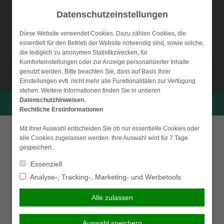
Weiter
Datenschutzeinstellungen
zum
Inhalt
Diese Website verwendet Cookies. Dazu zählen Cookies, die
essentiell für den Betrieb der Website notwendig sind, sowie solche,
die lediglich zu anonymen Statistikzwecken, für
Komforteinstellungen oder zur Anzeige personalisierter Inhalte
NAVIGATION
genutzt werden. Bitte beachten Sie, dass auf Basis Ihrer
Einstellungen evtl. nicht mehr alle Funktionalitäten zur Verfügung
stehen. Weitere Informationen finden Sie in unseren
Krankenzusatz
Datenschutzhinweisen
.
Persönliche Beratung gewünscht?
Rechtliche Erstinformationen
Als Versicherungsnehmer einer gesetzlichen
Ich wünsche eine
Ich verzichte auf eine
Mit Ihrer Auswahl entscheiden Sie ob nur essentielle Cookies oder
Krankenkasse sind Sie vielerorts im Vergleich zu
alle Cookies zugelassen werden. Ihre Auswahl wird für 7 Tage
persönliche Beratung und
persönliche Beratung und
Versicherungsnehmern einer privaten
gespeichert.
möchte Kontakt mit einem
möchte mit dem Besuch der
Krankenversicherung benachteiligt. Beispielsweise
Berater aufnehmen.
Seite fortfahren.
Essenziell
würden Ihnen u.U. als Privatkassenpatient bessere
Krankenhausleistungen, bessere Zimmer und
Analyse-, Tracking-, Marketing- und Werbetools
Ich habe die
Beraten lassen
höherrangige Ärzte zugestanden werden. Um diesem
Erstinformation (PDF)
Alle zulassen
Leistungsgefälle entgegenzuwirken, ohne Ihre gesetzliche
gelesen und gespeichert
Krankenkasse verlassen zu müssen, können Sie eine
Krankenzusatzversicherung abschließen. Diese erweitert
Auswahl speichern