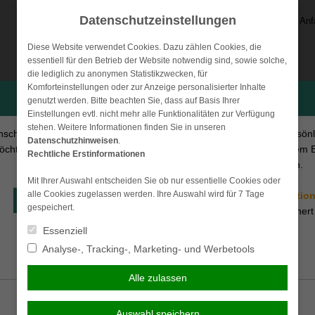
Datenschutzeinstellungen
Anf
Diese Website verwendet Cookies. Dazu zählen Cookies, die
essentiell für den Betrieb der Website notwendig sind, sowie solche,
die lediglich zu anonymen Statistikzwecken, für
Komforteinstellungen oder zur Anzeige personalisierter Inhalte
Persönliche Beratung gewünscht?
genutzt werden. Bitte beachten Sie, dass auf Basis Ihrer
sicherungen
Vorsorge & Kapital
Privat-Versicherungen
Se
Einstellungen evtl. nicht mehr alle Funktionalitäten zur Verfügung
stehen. Weitere Informationen finden Sie in unseren
nsche eine persönliche Beratung
Ich verzichte auf eine persön
licht
Datenschutzhinweisen
.
chte Kontakt mit einem Berater
Beratung und möchte mit dem 
Rechtliche Erstinformationen
aufnehmen.
der Seite fortfahren.
ersatz verpflichtet, wenn Sie direkt oder indirekt daran Schuld
Mit Ihrer Auswahl entscheiden Sie ob nur essentielle Cookies oder
n kommen. Da Sie für Schadensersatzleistungen in voller Höhe
alle Cookies zugelassen werden. Ihre Auswahl wird für 7 Tage
Ich habe die
Erstinformatio
Beraten lassen
gespeichert.
Falle eines erlittenen Schadens schnell an Ihre finanziellen
gelesen und gespeichert
geber eine Haus- und Grundstückshaftpflichtversicherung vor,
Essenziell
erden vom Versicherer Allmählichkeitsschäden, Sachschäden
Fortsetzen
Analyse-, Tracking-, Marketing- und Werbetools
t. Für genauere Fragen zu versicherten Leistungen prüfen Sie
Alle zulassen
Gemäß neuer gesetzlicher Vorgaben (Insurance Distribution Direktive - IDD) zu
Auswahl speichern