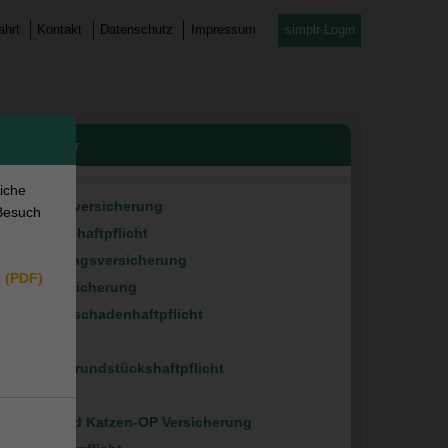
ahrt
Kontakt
Datenschutz
Impressum
simplr-Login
rvice-Center
liche
Anhängerversicherung
Besuch
Bauherrenhaftpflicht
Bauleistungsversicherung
n (PDF)
Bootsversicherung
Gewässerschadenhaftpflicht
Glasbruch
Haus- & Grundstückshaftpflicht
Hausrat
Hunde und Katzen-OP Versicherung