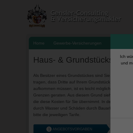
Weiter
zum
Inhalt
Home
Gewerbe-Versicherungen
Krankenver
Ich wü
Haus- & Grundstückshaftpf
und mö
Als Besitzer eines Grundstückes sind Sie zu Schadens
tragen, dass Dritte auf Ihrem Grundstück zu Schade
aufkommen müssen, ist es leicht möglich, dass Sie im 
Grenzen geraten. Aus diesem Grund sieht der Gesetz
die diese Kosten für Sie übernimmt. In der Regel w
durch Wasser und Schäden durch Bauarbeiten gedeck
bitte die jeweiligen Tarife.