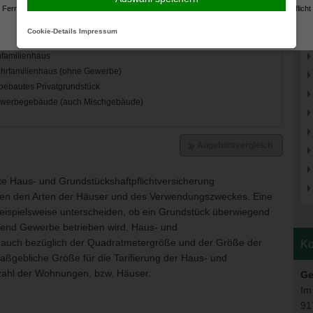
Fernabsatzverträgen sind wir dazu verpflichtet, an dieser Stelle auf unsere Beratungspflicht
hinzuweisen.
Cookie-Details
Impressum
te Haus- und Grundstückshaftpflichtversicherung
chen den Arten der Häuser und des Verwendungszweckes. Eine
beispielsweise unterscheiden, ob ein Grundstück überwiegend
gend Gewerbe betrieben wird. Haus- und
n auch bezüglich der Quadratmetergröße und der Größe der
Ko
ßgebliche Größe für die Tarifierung der Haus- und
nzahl der Wohnungen, bzw. Häuser.
Ge
Im
91