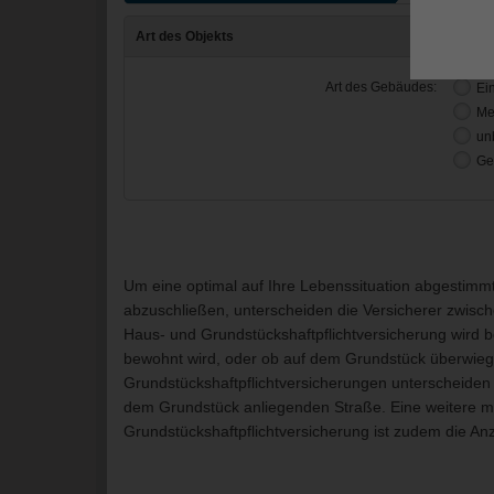
Um eine optimal auf Ihre Lebenssituation abgestimm
abzuschließen, unterscheiden die Versicherer zwis
Haus- und Grundstückshaftpflichtversicherung wird 
bewohnt wird, oder ob auf dem Grundstück überwie
Grundstückshaftpflichtversicherungen unterscheide
dem Grundstück anliegenden Straße. Eine weitere ma
Grundstückshaftpflichtversicherung ist zudem die A